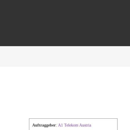
Auftraggeber
:
A1 Telekom Austria