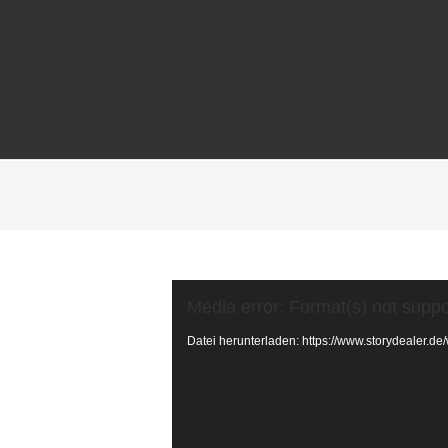
Video-
Media error: Format(s) not suppo
Player
Datei herunterladen: https://www.storydealer.