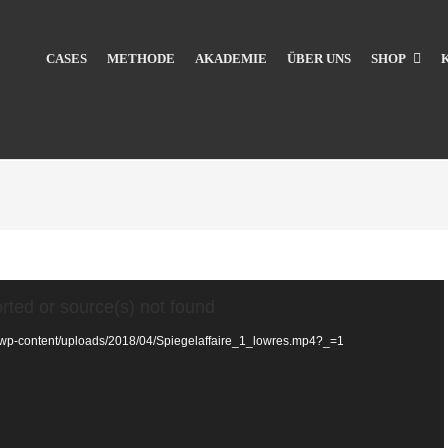
CASES
METHODE
AKADEMIE
ÜBER UNS
SHOP
rted or source(s) not found
de/wp-content/uploads/2018/04/Spiegelaffaire_1_lowres.mp4?_=1