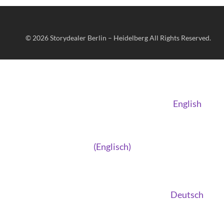
© 2026
Storydealer Berlin – Heidelberg
All Rights Reserved.
English
(
Englisch
)
Deutsch