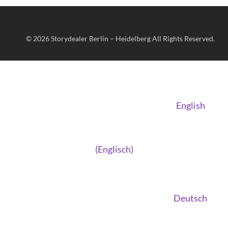
© 2026
Storydealer Berlin – Heidelberg
All Rights Reserved.
English
(
Englisch
)
Deutsch