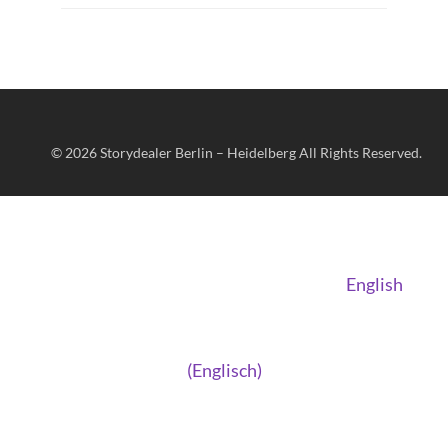
© 2026
Storydealer Berlin – Heidelberg
All Rights Reserved.
English
(
Englisch
)