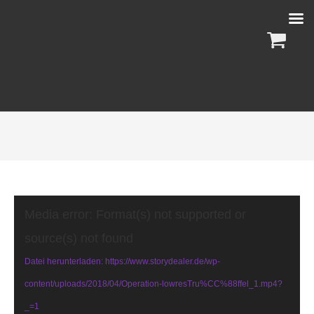
Video-
Media error: Format(s) not supported or
Player
source(s) not found
Datei herunterladen: https://www.storydealer.de/wp-
content/uploads/2018/04/Operation-lowresTru%CC%88ffel_1.mp4?
_=1