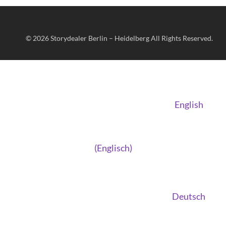
© 2026
Storydealer Berlin – Heidelberg
All Rights Reserved.
English
(
Englisch
)
Deutsch