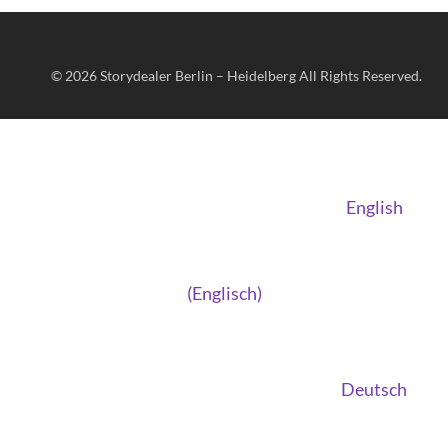
© 2026
Storydealer Berlin – Heidelberg
All Rights Reserved.
English
(
Englisch
)
Deutsch