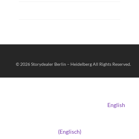
© 2026
Storydealer Berlin – Heidelberg
All Rights Reserved.
English
(
Englisch
)