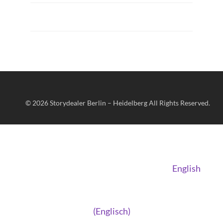
© 2026
Storydealer Berlin – Heidelberg
All Rights Reserved.
English
(
Englisch
)