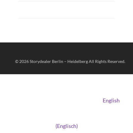
© 2026
Storydealer Berlin – Heidelberg
All Rights Reserved.
English
(
Englisch
)